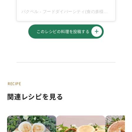
パクペル - フードダイバーシティ(食の多様性)を応援！(@paqupel)がシェアした投稿
このレシピの料理を投稿する
RECIPE
関連レシピを見る