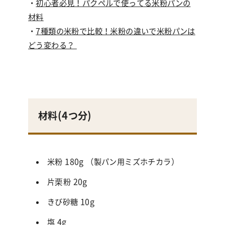
・
初心者必見！パクペルで使ってる米粉パンの
材料
・
7種類の米粉で比較！米粉の違いで米粉パンは
どう変わる？
材料(4つ
分
)
米粉 180g （製パン用ミズホチカラ
）
片栗粉 20g
きび砂糖 10g
塩 4g