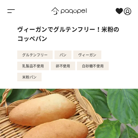
Skip to content
ヴィーガンでグルテンフリー！米粉の
コッペパン
グルテンフリー
パン
ヴィーガン
乳製品不使用
卵不使用
白砂糖不使用
米粉パン