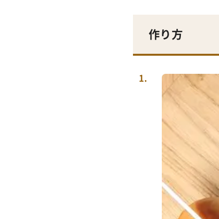
作り方 ​
1