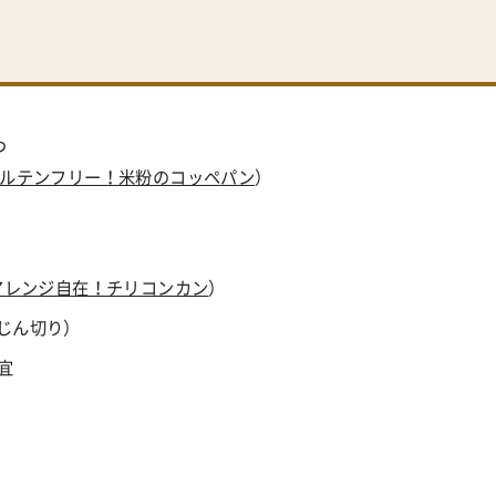
つ
ルテンフリー！米粉のコッペパン
）
アレンジ自在！チリコンカン
）
みじん切り）
宜