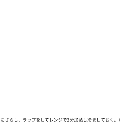
水にさらし、ラップをしてレンジで
3
分加熱し冷ましておく。）