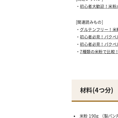
・
初心者大歓迎！米粉
[関連読みもの]
・
グルテンフリー！米
・
初心者必見！パクペ
・
初心者必見！パクペ
・
7種類の米粉で比較
材料(4つ
分
)
米粉 190g （製パ