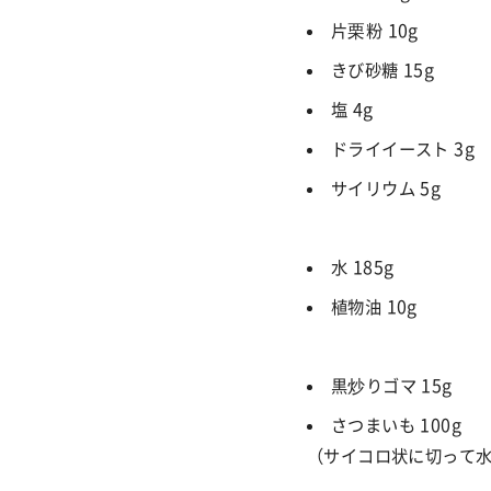
片栗粉 10g
きび砂糖 15g
塩 4g
ドライイースト 3g
サイリウム 5g
水
185g
植物油
10g
黒炒りゴマ
15g
さつまいも
100g
（サイコロ状に切って