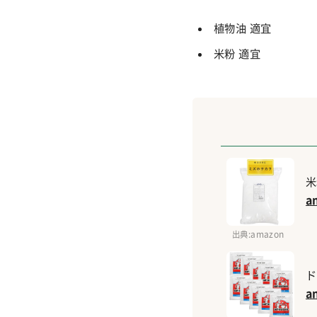
植物油 適宜
米粉 適宜
米
a
出典
:amazon
ド
a