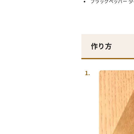
ブラックペッパー 少
作り方
1