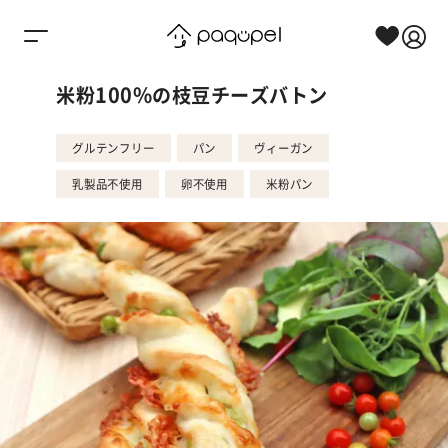
Skip to content
米粉100%の枝豆チーズバトン
グルテンフリー
パン
ヴィーガン
乳製品不使用
卵不使用
米粉パン