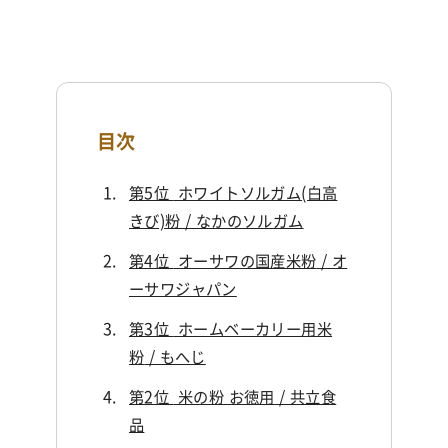
目次
第5位
ホワイトソルガム(白高
きび)粉 / なかのソルガム
第4位
オーサワの国産米粉
/ オ
ーサワジャパン
第3位
ホームベーカリー用米
粉
/ もへじ
第2位
米の粉 お徳用
/ 共立食
品