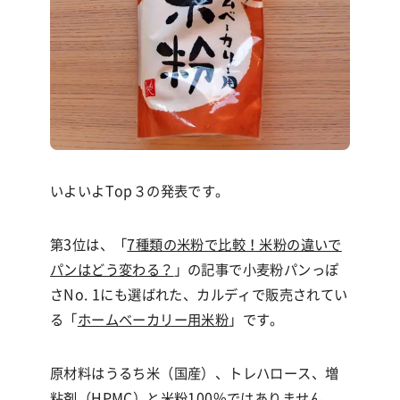
いよいよTop３の発表です。
第3位は、「
7種類の米粉で比較！米粉の違いで
パンはどう変わる？
」の記事で小麦粉パンっぽ
さ
No. 1
にも選ばれた、カルディで販売されてい
る「
ホームベーカリー用米粉
」です。
原材料はうるち米（国産）、トレハロース、増
粘剤（
HPMC）と
米粉
100%
ではありません