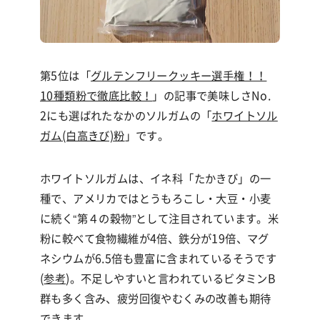
第5位は「
グルテンフリークッキー選手権！！
10種類粉で徹底比較！
」の記事で美味しさNo.
2にも選ばれたなかのソルガムの「
ホワイトソル
ガム(白高きび)粉
」です。
ホワイトソルガムは、イネ科「たかきび」の一
種で、アメリカではとうもろこし・大豆・小麦
に続く“第４の穀物”として注目されています。米
粉に較べて食物繊維が4倍、鉄分が19倍、マグ
ネシウムが6.5倍も豊富に含まれているそうです
(
参考
)。不足しやすいと言われているビタミン
B
群も多く含み、疲労回復やむくみの改善も期待
できます。