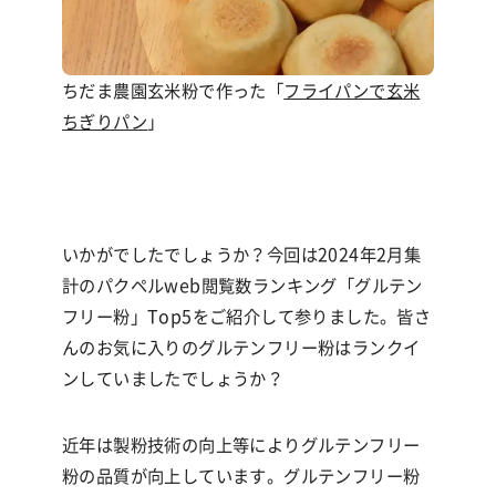
ちだま農園玄米粉で作った「
フライパンで玄米
ちぎりパン
」
いかがでしたでしょうか？今回は
2024
年
2
月集
計のパクペル
web
閲覧数ランキング「グルテン
フリー粉」
Top5
をご紹介して参りました。皆さ
んのお気に入りのグルテンフリー粉はランクイ
ンしていましたでしょうか？
近年は製粉技術の向上等によりグルテンフリー
粉の品質が向上しています。グルテンフリー粉