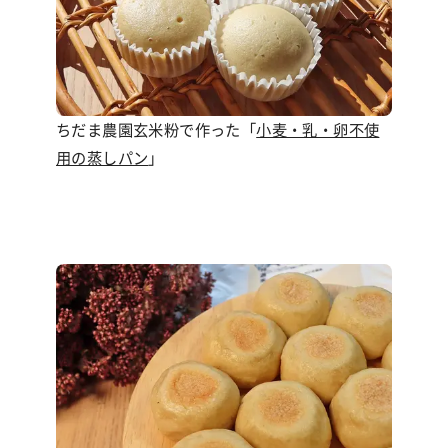
ちだま農園玄米粉で作った「
小麦・乳・卵不使
用の蒸しパン
」