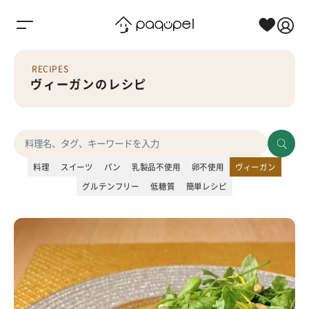
Skip to content
RECIPES
ヴィーガンのレシピ
料理
スイーツ
パン
乳製品不使用
卵不使用
ヴィーガン
グルテンフリー
低糖質
簡単レシピ