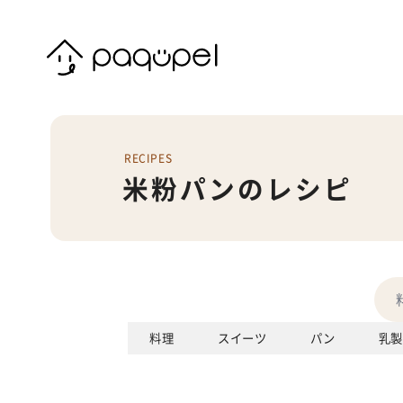
Skip to content
RECIPES
米粉パンのレシピ
料理
スイーツ
パン
乳