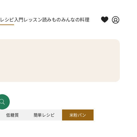
レシピ
入門レッスン
読みもの
みんなの料理
低糖質
簡単レシピ
米粉パン