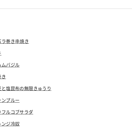
バラ巻き串焼き
キ
ハムバジル
巻き
豆と塩昆布の無限きゅうり
ャンプルー
ラフルコブサラダ
レンジ冷奴